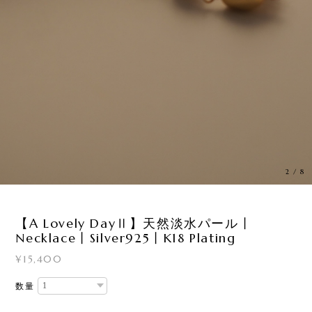
2
/
8
【A Lovely DayⅡ】天然淡水パール丨
Necklace丨Silver925丨K18 Plating
¥15,400
数量