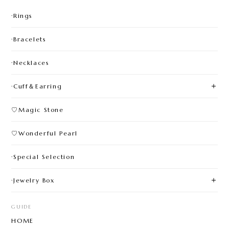
·Rings
·Bracelets
·Necklaces
·Cuff＆Earring
♡Magic Stone
♡Wonderful Pearl
·Special Selection
·Jewelry Box
GUIDE
HOME