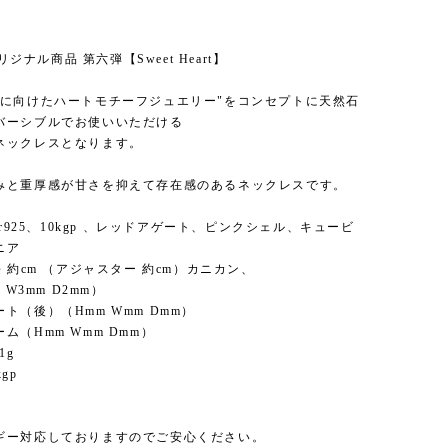
.オリジナル商品 第六弾【Sweet Heart】
方に向けたハートモチーフジュエリー"をコンセプトに天然石
バーシブルでお使いいただける
ネックレスとなります。
みと重厚感が甘さを抑えて存在感のあるネックレスです。
ver925、10kgp 、レッドアゲート、ピンクシェル、キュービ
ニア
長 約cm （アジャスター 約cm）カニカン、
m W3mm D2mm）
ト（後）（Hmm Wmm Dmm）
ム（Hmm Wmm Dmm）
1g
gp
ギー対応しておりますのでご安心ください。