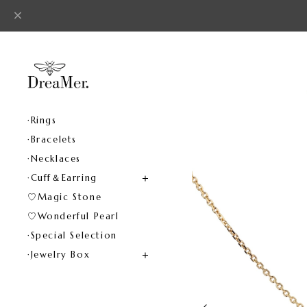
·Rings
·Bracelets
·Necklaces
·Cuff＆Earring
♡Magic Stone
♡Wonderful Pearl
·Special Selection
·Jewelry Box