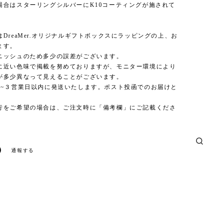
場合はスターリングシルバーにK10コーティングが施されて
DreaMer.オリジナルギフトボックスにラッピングの上、お
ます。
ニッシュのため多少の誤差がございます。
に近い色味で掲載を努めておりますが、モニター環境により
が多少異なって見えることがございます。
1~３営業日以内に発送いたします。ポスト投函でのお届けと
行をご希望の場合は、ご注文時に「備考欄」にご記載くださ
通報する