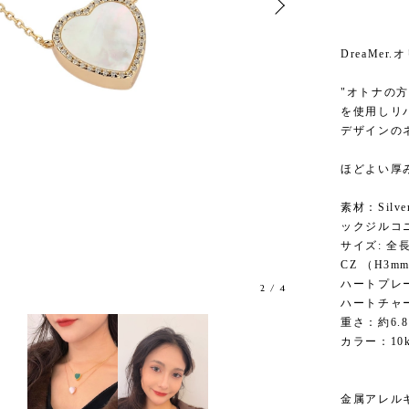
DreaMer
"オトナの
を使用しリ
デザインの
ほどよい厚
素材：Sil
ックジルコ
サイズ: 全
CZ （H3m
ハートプレー
2
/
4
ハートチャー
重さ：約6.8
カラー：10k
金属アレル