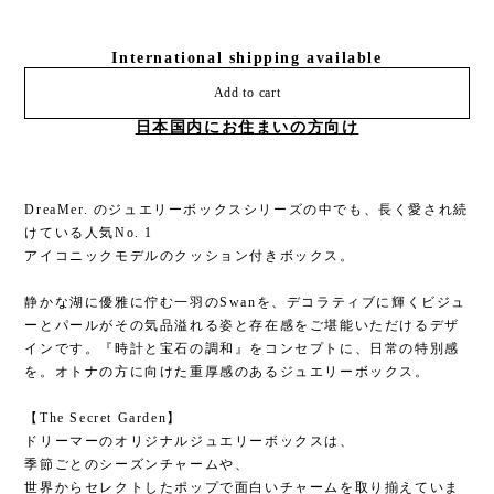
International shipping available
Add to cart
日本国内にお住まいの方向け
DreaMer. のジュエリーボックスシリーズの中でも、長く愛され続
けている人気No. 1
アイコニックモデルのクッション付きボックス。
静かな湖に優雅に佇む一羽のSwanを、デコラティブに輝くビジュ
ーとパールがその気品溢れる姿と存在感をご堪能いただけるデザ
インです。『時計と宝石の調和』をコンセプトに、日常の特別感
を。オトナの方に向けた重厚感のあるジュエリーボックス。
【The Secret Garden】
ドリーマーのオリジナルジュエリーボックスは、
季節ごとのシーズンチャームや、
世界からセレクトしたポップで面白いチャームを取り揃えていま
す。