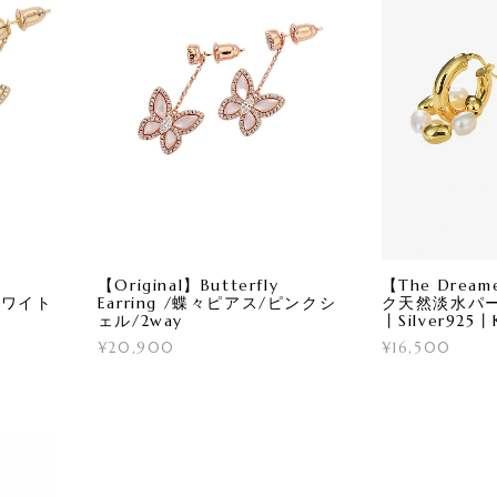
【Original】Butterfly
【The Drea
/ホワイト
Earring /蝶々ピアス/ピンクシ
ク天然淡水パール
ェル/2way
丨Silver925丨K
¥20,900
¥16,500