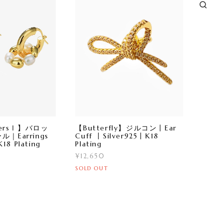
mersⅠ】バロッ
【Butterfly】ジルコン丨Ear
｜Earrings
Cuff 丨Silver925丨K18
18 Plating
Plating
¥12,650
SOLD OUT