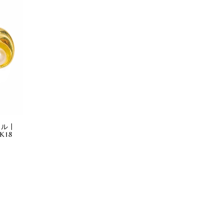
ール丨
丨K18