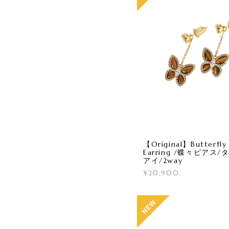
【Original】Butterfly
Earring /蝶々ピアス
アイ/2way
¥20,900