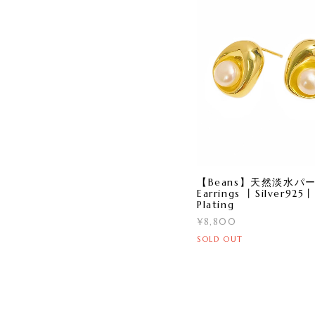
【Beans】天然淡水パ
Earrings 丨Silver925
Plating
¥8,800
SOLD OUT