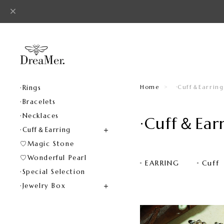
·Rings
Home
·Cuff＆Earring
·Bracelets
·Necklaces
·Cuff＆Ear
·Cuff＆Earring
♡Magic Stone
♡Wonderful Pearl
EARRING
Cuff
·Special Selection
·Jewelry Box