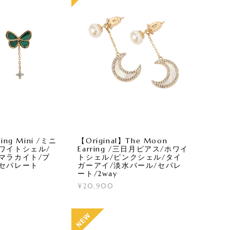
rring Mini /ミニ
【Original】The Moon
ワイトシェル/
Earring /三日月ピアス/ホワイ
マラカイト/ブ
トシェル/ピンクシェル/タイ
/セパレート
ガーアイ/淡水パール/セパレ
ート/2way
¥20,900