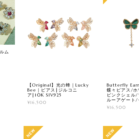
ャルム
【Original】光の蜂｜Lucky
Butterfly Ea
Bee｜ピアス|ジルコニ
蝶々ピアス/ホ
ア|10K SIV925
ピンクシェル/
ルーアゲート
¥16,500
¥16,500