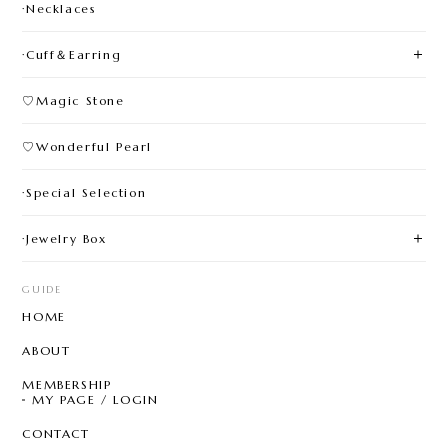
·Necklaces
·Cuff＆Earring
♡Magic Stone
♡Wonderful Pearl
·Special Selection
·Jewelry Box
GUIDE
HOME
ABOUT
MEMBERSHIP
MY PAGE / LOGIN
CONTACT