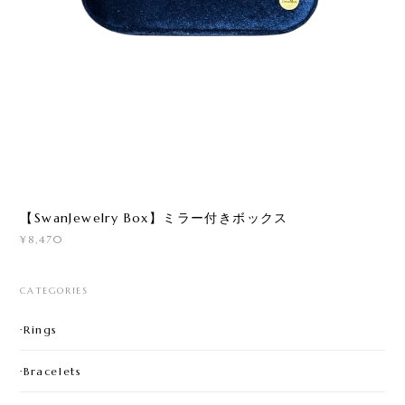
【SwanJewelry Box】ミラー付きボックス
¥8,470
CATEGORIES
·Rings
·Bracelets