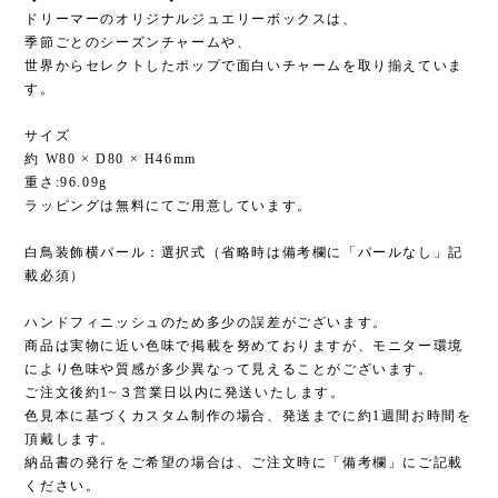
ドリーマーのオリジナルジュエリーボックスは、
季節ごとのシーズンチャームや、
世界からセレクトしたポップで面白いチャームを取り揃えていま
す。
サイズ
約 W80 × D80 × H46mm
重さ:96.09g
ラッピングは無料にてご用意しています。
白鳥装飾横パール：選択式（省略時は備考欄に「パールなし」記
載必須）
ハンドフィニッシュのため多少の誤差がございます。
商品は実物に近い色味で掲載を努めておりますが、モニター環境
により色味や質感が多少異なって見えることがございます。
ご注文後約1~３営業日以内に発送いたします。
色見本に基づくカスタム制作の場合、発送までに約1週間お時間を
頂戴します。
納品書の発行をご希望の場合は、ご注文時に「備考欄」にご記載
ください。