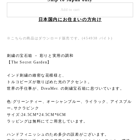
Add to cart
日本国内にお住まいの方向け
※こちらの商品はダウンロード販売です。(454938 バイト)
刺繍の宝石箱 － 彩りと実用の調和
【The Secret Garden】
インド刺繍の緻密な花模様と、
トルコビーズが散りばめた光のアクセント。
世界の手仕事が、DreaMer. の刺繍宝石箱に息づいています。
色:グリーンティー、オーシャンブルー、ライラック、アイスブル
ー､サクラピンク
サイズ:24.5CM*24.5CM*6CM
ラッピングは無料にてご用意しています。
ハンドフィニッシュのため多少の誤差がございます。