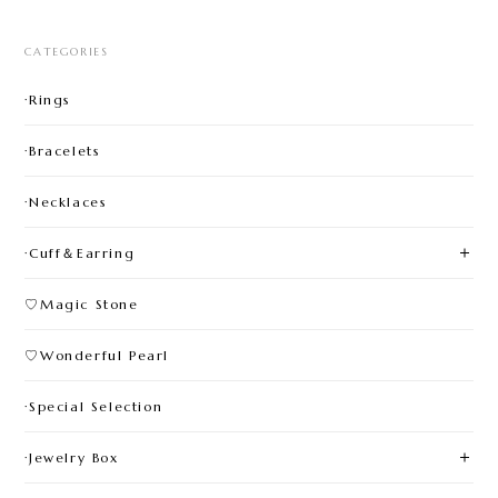
CATEGORIES
·Rings
·Bracelets
·Necklaces
·Cuff＆Earring
♡Magic Stone
♡Wonderful Pearl
·Special Selection
·Jewelry Box