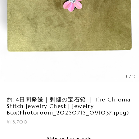
3
/
16
約14日間発送｜刺繍の宝石箱 ｜The Chroma
Stitch Jewelry Chest｜Jewelry
Box(Photoroom_20250715_091037.jpeg)
¥18,700
Ship to Japan only