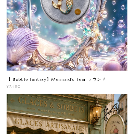
【 Bubble Fantasy】Mermaid’s Tear ラウンド
¥7,480