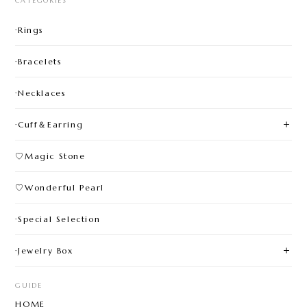
CATEGORIES
·Rings
·Bracelets
·Necklaces
·Cuff＆Earring
♡Magic Stone
♡Wonderful Pearl
·Special Selection
·Jewelry Box
GUIDE
HOME